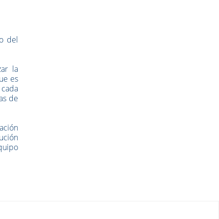
o del
ar la
ue es
e cada
cas de
nación
ución
equipo